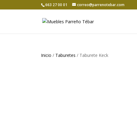
663 27 00 01
correo@parrenotebar.com
Inicio
/
Taburetes
/ Taburete Keck